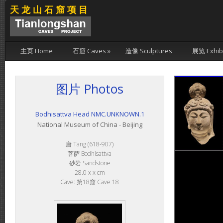
天龙山石窟项目
主页 Home
石窟 Caves
»
造像 Sculptures
展览 Exhibi
图片 Photos
Bodhisattva Head NMC.UNKNOWN.1
National Museum of China - Beijing
唐 Tang (618-907)
菩萨 Bodhisattva
砂岩 Sandstone
28.0 x x cm
Cave: 第18窟 Cave 18