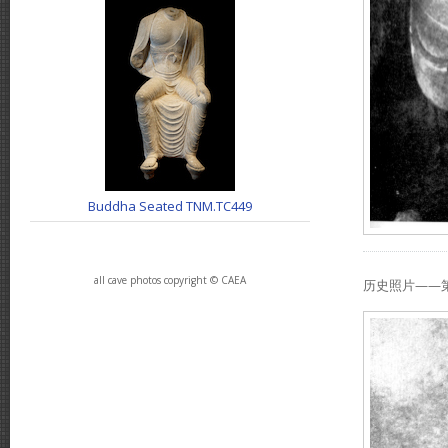
Buddha Seated TNM.TC449
all cave photos copyright © CAEA
历史照片——第