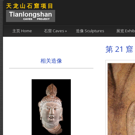
天龙山石窟项目
主页 Home
石窟 Caves
»
造像 Sculptures
展览 Exhibi
第 21 窟
相关造像