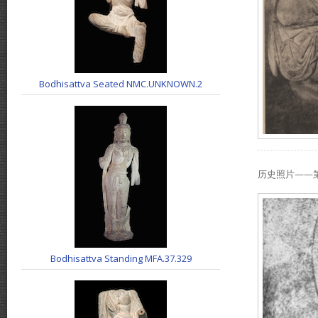
Bodhisattva Seated NMC.UNKNOWN.2
历史照片——第
Bodhisattva Standing MFA.37.329