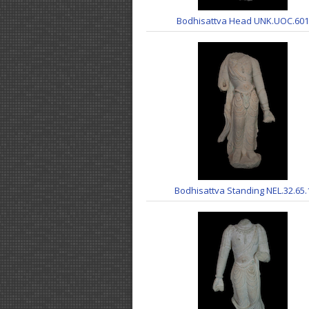
Bodhisattva Head UNK.UOC.601
Bodhisattva Standing NEL.32.65.