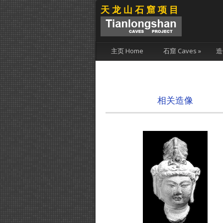
天龙山石窟项目
主页 Home
石窟 Caves
»
造
相关造像