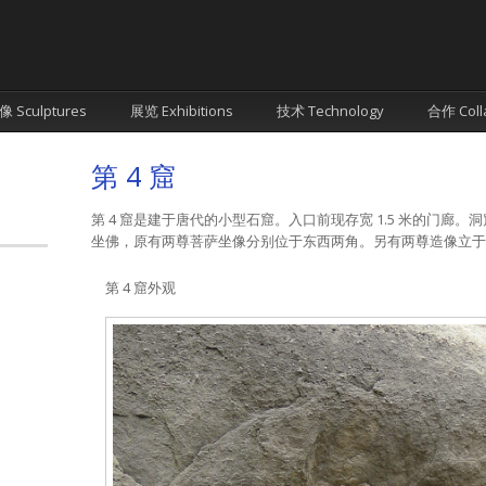
像 Sculptures
展览 Exhibitions
技术 Technology
合作 Coll
第 4 窟
第 4 窟是建于唐代的小型石窟。入口前现存宽 1.5 米的门廊
坐佛，原有两尊菩萨坐像分别位于东西两角。另有两尊造像立于
第 4 窟外观