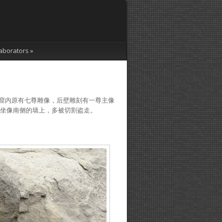
aborators
»
。洞窟内原有七尊雕像，后壁雕刻有一尊主像
坐像南侧的墙上，多被切割盗走。