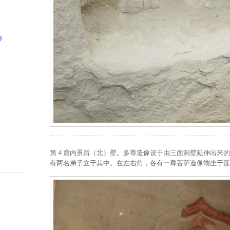
3
第 4 窟内景后（北）壁。多尊造像设于由三面洞壁延伸出来
有两名弟子立于其中。在左右角，各有一尊菩萨造像端坐于莲