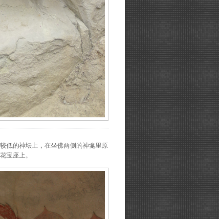
的较低的神坛上，在坐佛两侧的神龛里原
花宝座上。