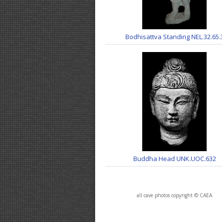
Bodhisattva Standing NEL.32.65.
Buddha Head UNK.UOC.632
all cave photos copyright © CAEA