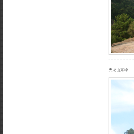
天龙山东峰