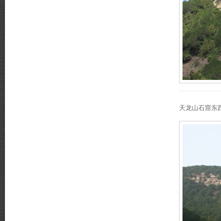
天龙山石窟东