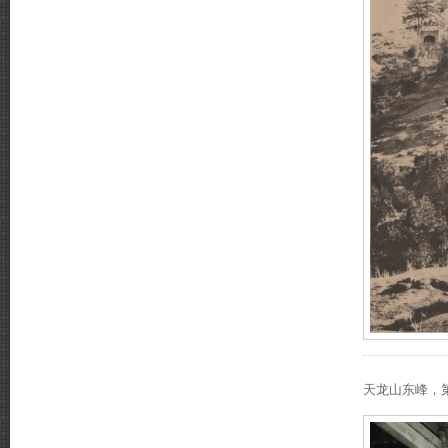
天龙山东峰，