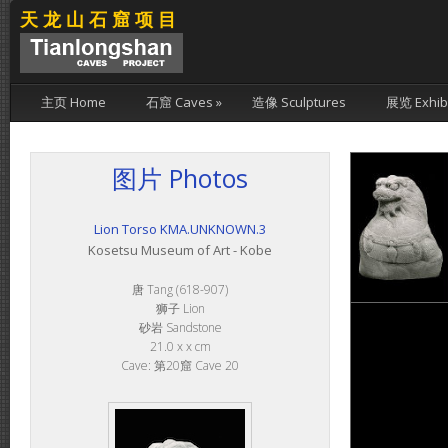
天龙山石窟项目
主页 Home
石窟 Caves
»
造像 Sculptures
展览 Exhibi
图片 Photos
Lion Torso KMA.UNKNOWN.3
Kosetsu Museum of Art - Kobe
唐 Tang (618-907)
狮子 Lion
砂岩 Sandstone
21.0 x x cm
Cave: 第20窟 Cave 20