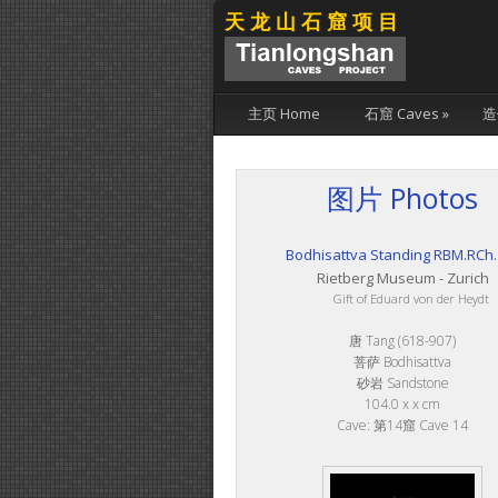
天龙山石窟项目
主页 Home
石窟 Caves
»
造
图片 Photos
Bodhisattva Standing RBM.RCh.
Rietberg Museum - Zurich
Gift of Eduard von der Heydt
唐 Tang (618-907)
菩萨 Bodhisattva
砂岩 Sandstone
104.0 x x cm
Cave: 第14窟 Cave 14