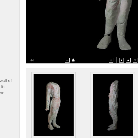
。
wall of
Its
on.