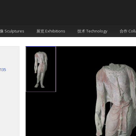
像 Sculptures
展览 Exhibitions
技术 Technology
合作 Coll
135