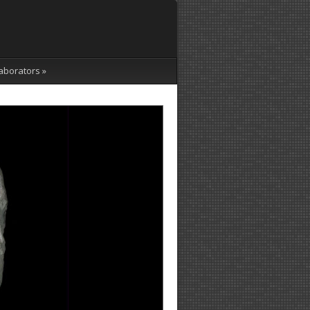
aborators
»