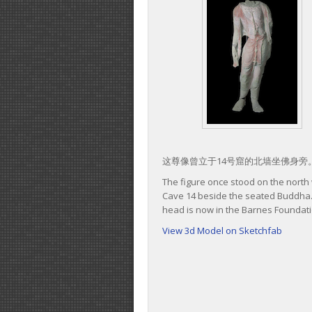
这尊像曾立于14号窟的北墙坐佛身旁
The figure once stood on the north 
Cave 14 beside the seated Buddha. 
head is now in the Barnes Foundati
View 3d Model on Sketchfab