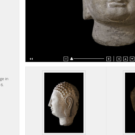
ge in
16.