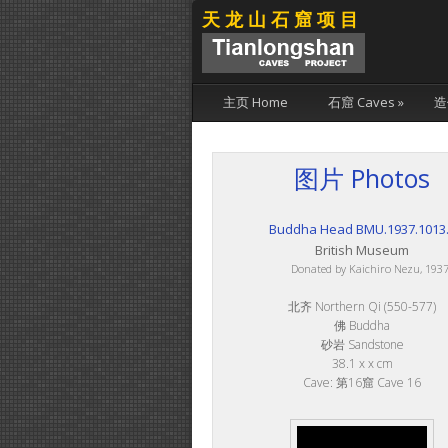
天龙山石窟项目
主页 Home
石窟 Caves
»
造
图片 Photos
Buddha Head BMU.1937.1013
British Museum
Donated by Kaichiro Nezu, 193
北齐 Northern Qi (550-577)
佛 Buddha
砂岩 Sandstone
38.1 x x cm
Cave: 第16窟 Cave 16