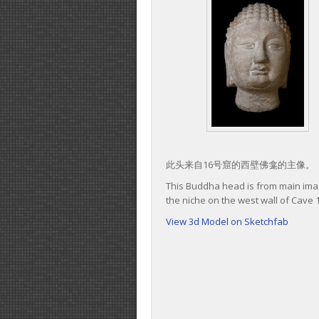
此头来自16号窟的西壁佛龛的主像。
This Buddha head is from main ima
the niche on the west wall of Cave 
View 3d Model on Sketchfab