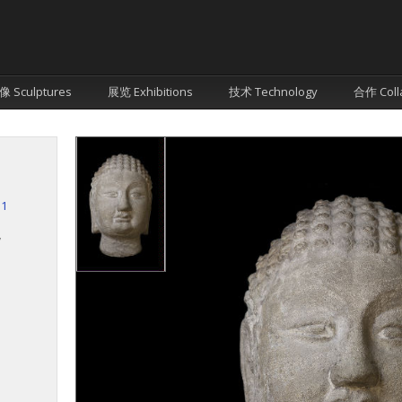
像 Sculptures
展览 Exhibitions
技术 Technology
合作 Coll
.1
7