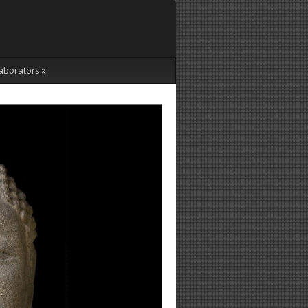
aborators
»