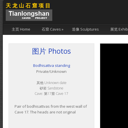
天龙山石窟项目
主页 Home
石窟 Caves
»
造像 Sculptures
展览 Exhibi
图片 Photos
Bodhisattva standing
Private/Unknown
其他 Unknown date
砂岩 Sandstone
Cave: 第17窟 Cave 17
Pair of bodhisattvas from the west wall of
Cave 17. The heads are not original