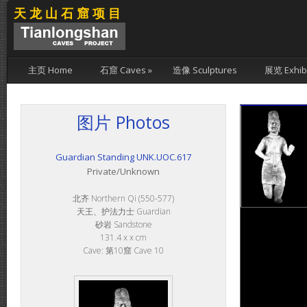
天龙山石窟项目
主页 Home
石窟 Caves
»
造像 Sculptures
展览 Exhibi
图片 Photos
Guardian Standing UNK.UOC.617
Private/Unknown
北齐 Northern Qi (550-577)
天王、护法力士 Guardian
砂岩 Sandstone
131.4 x x cm
Cave: 第10窟 Cave 10