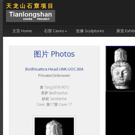
天龙山石窟项目
主页 Home
石窟 Caves
»
造像 Sculptures
展览 Exhibi
图片 Photos
Bodhisattva Head UNK.UOC.604
Private/Unknown
唐 Tang (618-907)
菩萨 Bodhisattva
砂岩 Sandstone
Cave: 第17窟 Cave 17