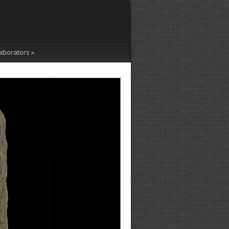
aborators
»