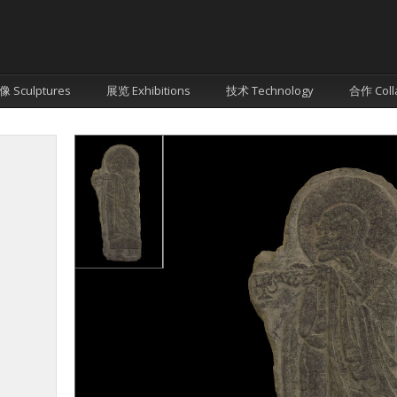
像 Sculptures
展览 Exhibitions
技术 Technology
合作 Coll