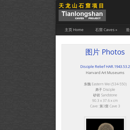
天龙山石窟项目
主页 Home
石窟 Caves
»
造
图片 Photos
Disciple Relief HAR.1943.53.2
Harvard Art Museums
东魏 Eastern Wei (534-550)
弟子 Disciple
砂岩 Sandstone
90.3 x 37.6 x cm
Cave: 第3窟 Cave 3