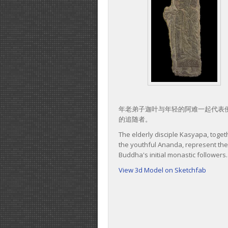
年老弟子迦叶与年轻的阿难一起代表
的追随者。
The elderly disciple Kasyapa, toget
the youthful Ananda, represent the
Buddha's initial monastic followers.
View 3d Model on Sketchfab